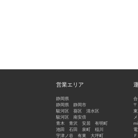
営業エリア
静岡県
合
静岡県 静岡市
〒
‎駿河区‎ 葵区 清水区
東
駿河区‎ 南安倍
メー
青木 青沢 安居 有明町
m
池田 石田 泉町 稲川
電
宇津ノ谷 有東 大坪町
Ｆ