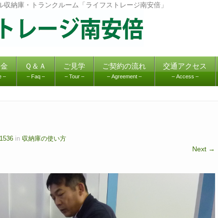
タル収納庫・トランクルーム「ライフストレージ南安倍」
料金
Ｑ＆Ａ
ご見学
ご契約の流れ
交通アクセス
e –
– Faq –
– Tour –
– Agreement –
– Access –
 1536
in
収納庫の使い方
Next →