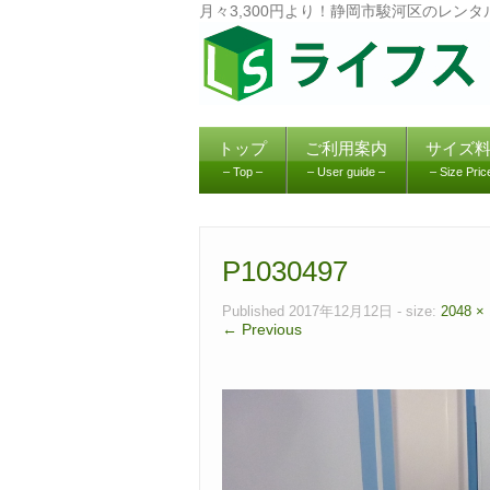
月々3,300円より！静岡市駿河区のレン
トップ
ご利用案内
サイズ
– Top –
– User guide –
– Size Pric
P1030497
Published
2017年12月12日
- size:
2048 ×
← Previous