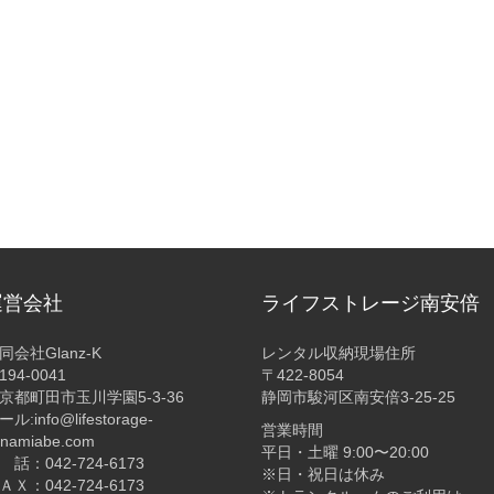
運営会社
ライフストレージ南安倍
同会社Glanz-K
レンタル収納現場住所
194-0041
〒422-8054
京都町田市玉川学園5-3-36
静岡市駿河区南安倍3-25-25
ル:info@lifestorage-
営業時間
inamiabe.com
平日・土曜 9:00〜20:00
 話：042-724-6173
※日・祝日は休み
ＡＸ：042-724-6173