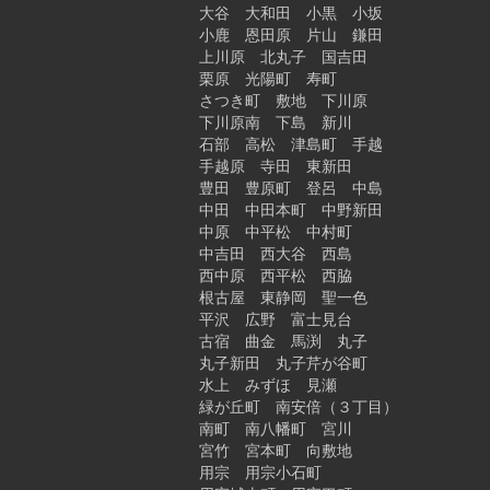
大谷 大和田 小黒 小坂
小鹿 恩田原 片山 鎌田
上川原 北丸子 国吉田
栗原 光陽町 寿町
さつき町 敷地 下川原
下川原南 下島 新川
石部 高松 津島町 手越
手越原 寺田 東新田
豊田 豊原町 登呂 中島
中田 中田本町 中野新田
中原 中平松 中村町
中吉田 西大谷 西島
西中原 西平松 西脇
根古屋 東静岡 聖一色
平沢 広野 富士見台
古宿 曲金 馬渕 丸子
丸子新田 丸子芹が谷町
水上 みずほ 見瀬
緑が丘町 南安倍（３丁目）
南町 南八幡町 宮川
宮竹 宮本町 向敷地
用宗 用宗小石町