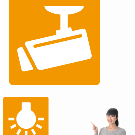
– Tour –
ご契約の流れ
– Agreement –
交通アクセス
– Access –
会社案内
– Company –
お問合せ
– Query –