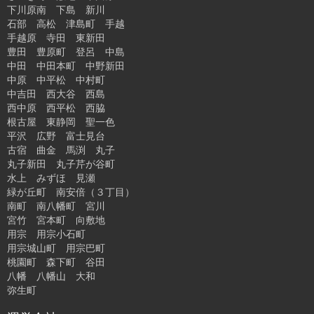
下川原南 下島 新川
石部 高松 津島町 手越
手越原 寺田 東新田
豊田 豊原町 登呂 中島
中田 中田本町 中野新田
中原 中平松 中村町
中吉田 西大谷 西島
西中原 西平松 西脇
根古屋 東静岡 聖一色
平沢 広野 富士見台
古宿 曲金 馬渕 丸子
丸子新田 丸子芹が谷町
水上 みずほ 見瀬
緑が丘町 南安倍（３丁目）
南町 南八幡町 宮川
宮竹 宮本町 向敷地
用宗 用宗小石町
用宗城山町 用宗巴町
桃園町 森下町 谷田
八幡 八幡山 大和
弥生町