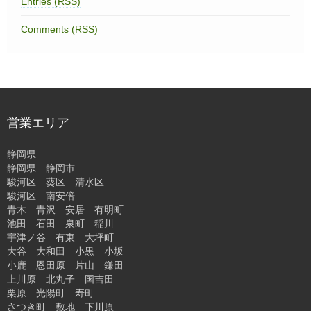
Entries (RSS)
Comments (RSS)
営業エリア
静岡県
静岡県 静岡市
‎駿河区‎ 葵区 清水区
駿河区‎ 南安倍
青木 青沢 安居 有明町
池田 石田 泉町 稲川
宇津ノ谷 有東 大坪町
大谷 大和田 小黒 小坂
小鹿 恩田原 片山 鎌田
上川原 北丸子 国吉田
栗原 光陽町 寿町
さつき町 敷地 下川原