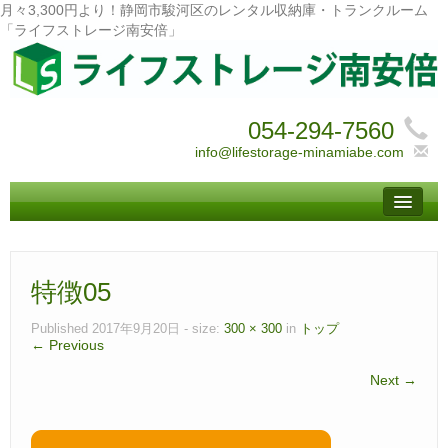
月々3,300円より！静岡市駿河区のレンタル収納庫・トランクルーム
「ライフストレージ南安倍」
054-294-7560
info@lifestorage-minamiabe.com
トップ
– Top –
ご利用案内
特徴05
– User guide –
サイズ料金
Published
2017年9月20日
- size:
300 × 300
in
トップ
← Previous
– Size Price –
Next →
Ｑ＆Ａ
– Faq –
ご見学